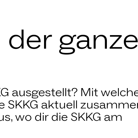
n der ganz
G ausgestellt? Mit welch
die SKKG aktuell zusamme
us, wo dir die SKKG am