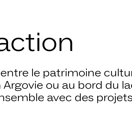
action
action
 entre le patrimoine cultur
n Argovie ou au bord du l
ensemble avec des projets